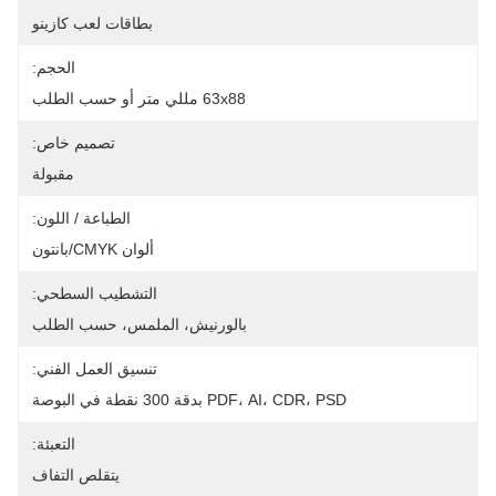
بطاقات لعب كازينو
الحجم:
63x88 مللي متر أو حسب الطلب
تصميم خاص:
مقبولة
الطباعة / اللون:
ألوان CMYK/بانتون
التشطيب السطحي:
بالورنيش، الملمس، حسب الطلب
تنسيق العمل الفني:
PDF، AI، CDR، PSD بدقة 300 نقطة في البوصة
التعبئة:
يتقلص التفاف