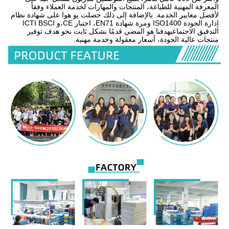
المعرفة المهنية للطباعة، المنتجات والمهارات لخدمة العملاء وفقاً 
لأفضل معايير الخدمة. بالإضافة إلى ذلك حصلت يو هوا على شهادة نظام 
إدارة الجودة ISO1400 ومرة شهادة EN71، اختبار CE،و ICTI BSCI 
التدقيق الاجتماعيهدفنا هو المضي قدمًا بشكل ثابت نحو هدف توفير 
منتجات عالية الجودة، أسعار معقولة وخدمة مهنية.