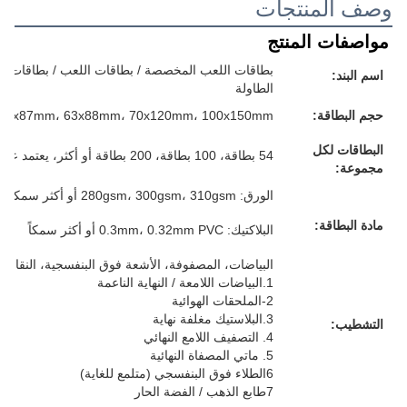
وصف المنتجات
مواصفات المنتج
بطاقات اللعب المخصصة / بطاقات اللعب / بطاقات الفل
اسم البند:
الطاولة
حجم البطاقة:
57x87mm، 63x88mm، 70x120mm، 100x150mm أو حجمك المخصص
البطاقات لكل
54 بطاقة، 100 بطاقة، 200 بطاقة أو أكثر، يعتمد على متطلباتك
مجموعة:
الورق: 280gsm، 300gsm، 310gsm أو أكثر سمكا، الرمادي/الأبيض/الأزرق/الأسود القلب، كل شيء لك
مادة البطاقة:
البلاكتيك: 0.3mm، 0.32mm PVC أو أكثر سمكاً
البياضات، المصفوفة، الأشعة فوق البنفسجية، النقاش، 
1.البياضات اللامعة / النهاية الناعمة
2-الملحقات الهوائية
3.البلاستيك مغلفة نهاية
التشطيب:
4. التصفيف اللامع النهائي
5. ماتي المصفاة النهائية
6الطلاء فوق البنفسجي (متلمع للغاية)
7طابع الذهب / الفضة الحار