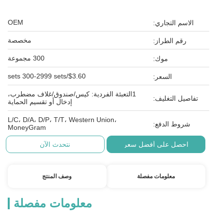
OEM
الاسم التجاري:
مخصصة
رقم الطراز:
300 مجموعة
موك:
$3.60/sets 300-2999 sets
السعر:
1التعبئة الفردية: كيس/صندوق/غلاف مضطرب،
تفاصيل التغليف:
إدخال أو تقسيم الحماية
L/C، D/A، D/P، T/T، Western Union،
شروط الدفع:
MoneyGram
احصل على أفضل سعر
نتحدث الآن
معلومات مفصلة
وصف المنتج
معلومات مفصلة