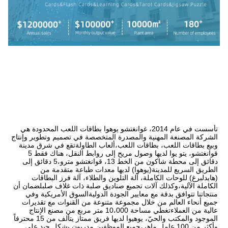
تأسست في عام 2014، غوانغتشو يوهوا بطاقات اللعب المحدودة هي 
الشركة المصنعة المهنية والمصدرة المتخصصة في تصميم وتطوير وإنتاج 
وبيع بطاقات اللعب، بطاقات اللعب،ألعاب الطاولةتقع في شرق مدينة 
قوانغتشو، يتو يوا لديها وصول مريح إلى روابط النقل، هناك فقط 5 
دقائق إلى محطة شاكون من الخط 13، قوانغتشو مترو،5 دقائق إلى 
الطريق السريع للمدينة(يوهوا) لديها معدات طباعة متقدمة من 
(هايدلبرغ) للوحات الكاملة، آلة التلوين والطلاء، آلة فرز البطاقات 
الكاملة الآلية،وكذلك آلات تجميع صناديق صلبة ذات غلاف صلبلضمان أن 
منتجاتنا تتوافق بدقة مع معايير الجودة الدوليةالسوق الأمريكية وفي 
جميع أنحاء العالم من خلال مجموعة متنوعة من القنوات مع تقديرات 
عالية من العملاءتغطي مساحة 10،000 متر مربع من مصنع الإنتاج 
الموجود والمكتب والحيّ، يوهيوا لديها فريق ممتاز يتألف من 15 محترفاً 
وأكثر من 100 عامل ماهر،جميع الموظفين مدربون بشكل جيد على 