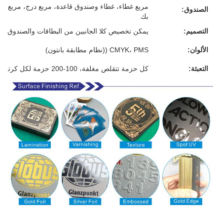
مربع غطاء، غطاء وصندوق قاعدة، مربع درج، مربع م
الصندوق:
بك
التصميم:
يمكن تخصيص كلا الجانبين من البطاقات والصندوق
الألوان:
CMYK، PMS ((نظام مطابقة بانتون)
التعبئة:
كل حزمة تتقلص مغلفة، 100-200 حزمة لكل كرتون