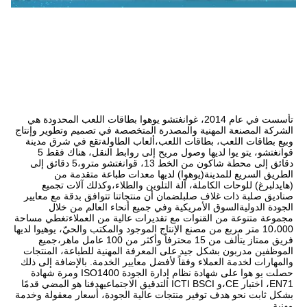
تأسست في عام 2014، غوانغتشو يوهوا بطاقات اللعب المحدودة هي 
الشركة المصنعة المهنية والمصدرة المتخصصة في تصميم وتطوير وإنتاج 
وبيع بطاقات اللعب، بطاقات اللعب،ألعاب الطاولةتقع في شرق مدينة 
قوانغتشو، يتو يوا لديها وصول مريح إلى روابط النقل، هناك فقط 5 
دقائق إلى محطة شاكون من الخط 13، قوانغتشو مترو،5 دقائق إلى 
الطريق السريع للمدينة(يوهوا) لديها معدات طباعة متقدمة من 
(هايدلبرغ) للوحات الكاملة، آلة التلوين والطلاء،وكذلك آلات تجميع 
صناديق صلبة ذات غلاف صلبلضمان أن منتجاتنا تتوافق بدقة مع معايير 
الجودة الدوليةالسوق الأمريكية وفي جميع أنحاء العالم من خلال 
مجموعة متنوعة من القنوات مع تقديرات عالية من العملاءتغطي مساحة 
10،000 متر مربع من مصنع الإنتاج الموجود والمكتب والحيّ، يوهيوا لديها 
فريق ممتاز يتألف من 15 محترفاً وأكثر من 100 عامل ماهر،جميع 
الموظفين مدربون بشكل جيد على المعرفة المهنية للطباعة، المنتجات 
والمهارات لخدمة العملاء وفقاً لأفضل معايير الخدمة. بالإضافة إلى ذلك 
حصلت يو هوا على شهادة نظام إدارة الجودة ISO1400 ومرة شهادة 
EN71، اختبار CE،و ICTI BSCI التدقيق الاجتماعيهدفنا هو المضي قدمًا 
بشكل ثابت نحو هدف توفير منتجات عالية الجودة، أسعار معقولة وخدمة 
مهنية.