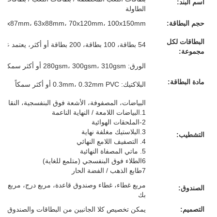
اسم البند:
الطاولة
حجم البطاقة:
57x87mm، 63x88mm، 70x120mm، 100x150mm أو حجمك المخصص
البطاقات لكل
54 بطاقة، 100 بطاقة، 200 بطاقة أو أكثر، يعتمد على متطلباتك
مجموعة:
الورق: 280gsm، 300gsm، 310gsm أو أكثر سمكا، الرمادي/الأبيض/الأزرق/الأسود القلب، كل شيء لك
مادة البطاقة:
البلاكتيك: 0.3mm، 0.32mm PVC أو أكثر سمكاً
البياضات، المصفوفة، الأشعة فوق البنفسجية، النقاش، 
1.البياضات اللامعة / النهاية الناعمة
2-الملحقات الهوائية
3.البلاستيك مغلفة نهاية
التشطيب:
4. التصفيف اللامع النهائي
5. ماتي المصفاة النهائية
6الطلاء فوق البنفسجي (متلمع للغاية)
7طابع الذهب / الفضة الحار
مربع غطاء، غطاء وصندوق قاعدة، مربع درج، مربع م
الصندوق:
بك
التصميم:
يمكن تخصيص كلا الجانبين من البطاقات والصندوق