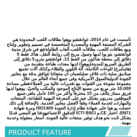
تأسست في عام 2014، غوانغتشو يوهوا بطاقات اللعب المحدودة هي 
الشركة المصنعة المهنية والمصدرة المتخصصة في تصميم وتطوير وإنتاج 
وبيع بطاقات اللعب، بطاقات اللعب،ألعاب الطاولةتقع في شرق مدينة 
قوانغتشو، يتو يوا لديها وصول مريح إلى روابط النقل، هناك فقط 5 
دقائق إلى محطة شاكون من الخط 13، قوانغتشو مترو،5 دقائق إلى 
الطريق السريع للمدينة(يوهوا) لديها معدات طباعة متقدمة من 
(هايدلبرغ) للوحات الكاملة، آلة التلوين والطلاء،وكذلك آلات تجميع 
صناديق صلبة ذات غلاف صلبلضمان أن منتجاتنا تتوافق بدقة مع معايير 
الجودة الدوليةالسوق الأمريكية وفي جميع أنحاء العالم من خلال 
مجموعة متنوعة من القنوات مع تقديرات عالية من العملاءتغطي مساحة 
10،000 متر مربع من مصنع الإنتاج الموجود والمكتب والحيّ، يوهيوا لديها 
فريق ممتاز يتألف من 15 محترفاً وأكثر من 100 عامل ماهر،جميع 
الموظفين مدربون بشكل جيد على المعرفة المهنية للطباعة، المنتجات 
والمهارات لخدمة العملاء وفقاً لأفضل معايير الخدمة. بالإضافة إلى ذلك 
حصلت يو هوا على شهادة نظام إدارة الجودة ISO1400 ومرة شهادة 
EN71، اختبار CE،و ICTI BSCI التدقيق الاجتماعيهدفنا هو المضي قدمًا 
بشكل ثابت نحو هدف توفير منتجات عالية الجودة، أسعار معقولة وخدمة 
مهنية.