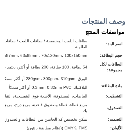
وصف المنتجات
مواصفات المنتج
بطاقات اللعب المخصصة / بطاقات اللعب / بطاقات الفل
اسم البند:
الطاولة
حجم البطاقة:
57x87mm، 63x88mm، 70x120mm، 100x150mm أو حجمك المخصص
البطاقات لكل
54 بطاقة، 100 بطاقة، 200 بطاقة أو أكثر، يعتمد على متطلباتك
مجموعة:
الورق: 280gsm، 300gsm، 310gsm أو أكثر سمكا، الرمادي/الأبيض/الأزرق/الأسود القلب، كل شيء لك
مادة البطاقة:
البلاكتيك: 0.3mm، 0.32mm PVC أو أكثر سمكاً
التشطيب:
البياضات، المصفوفة، الأشعة فوق البنفسجية، النقاش، 
مربع غطاء، غطاء وصندوق قاعدة، مربع درج، مربع م
الصندوق:
بك
التصميم:
يمكن تخصيص كلا الجانبين من البطاقات والصندوق
الألوان:
CMYK، PMS ((نظام مطابقة بانتون)