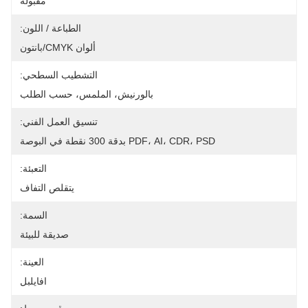
مقبولة
الطباعة / اللون:
ألوان CMYK/بانتون
التشطيب السطحي:
بالورنيش، الملمس، حسب الطلب
تنسيق العمل الفني:
PDF، AI، CDR، PSD بدقة 300 نقطة في البوصة
التعبئة:
يتقلص التفاف
السمة:
صديقة للبيئة
العينة:
افايلبل