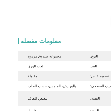
معلومات مفصلة
النوع:
مجموعة صندوق مزدوج
البند:
لعب الورق
تصميم خاص:
مقبولة
طيب السطحي:
بالورنيش، الملمس، حسب الطلب
التعبئة:
يتقلص التفاف
العينة:
افايلبل