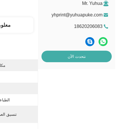
Mr. Yuhua
yhprint@yuhuapuke.com
معلو
18620206083
نتحدث الآن
مكان
الطباعة
تنسيق العم