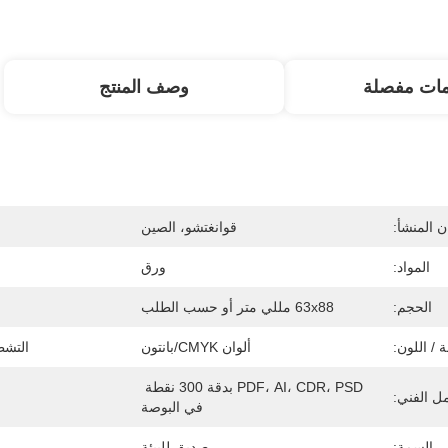
مات مفصلة
وصف المنتج
 المنشأ:
قوانغتشو، الصين
المواد:
ورق
الحجم:
63x88 مللي متر أو حسب الطلب
 / اللون:
ألوان CMYK/بانتون
التش
PDF، AI، CDR، PSD بدقة 300 نقطة 
ل الفني:
في البوصة
السمة:
صديق للبيئة