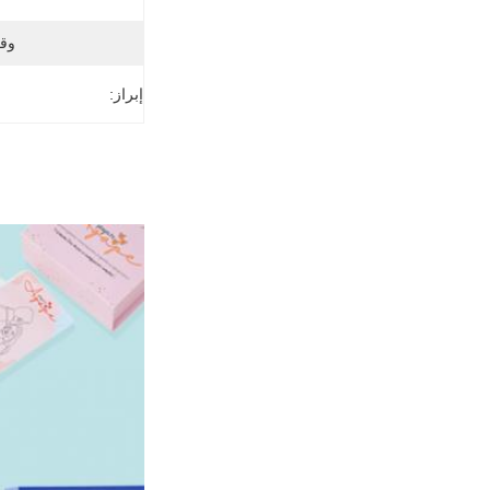
وق
إبراز: