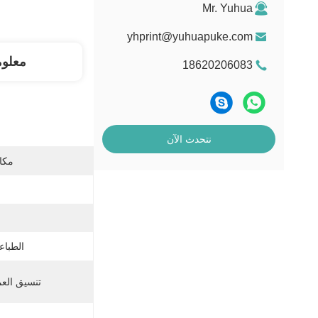
Mr. Yuhua
yhprint@yuhuapuke.com
معلو
18620206083
نتحدث الآن
مكان
الطباعة
تنسيق العم