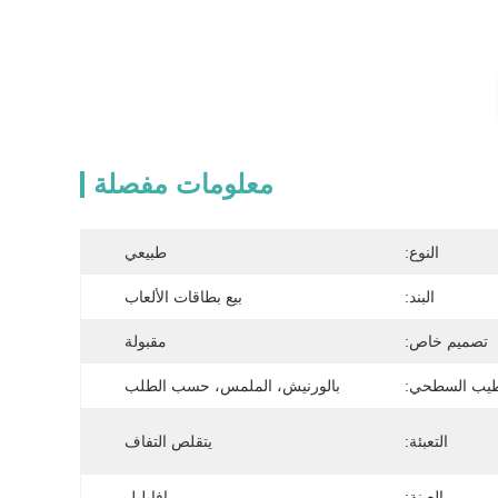
معلومات مفصلة
النوع:
طبيعي
البند:
بيع بطاقات الألعاب
تصميم خاص:
مقبولة
طيب السطحي:
بالورنيش، الملمس، حسب الطلب
التعبئة:
يتقلص التفاف
العينة:
افايلبل