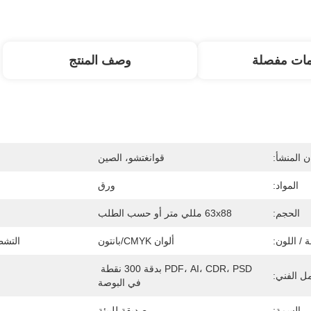
مات مفصلة
وصف المنتج
 المنشأ:
قوانغتشو، الصين
المواد:
ورق
الحجم:
63x88 مللي متر أو حسب الطلب
 / اللون:
ألوان CMYK/بانتون
التش
PDF، AI، CDR، PSD بدقة 300 نقطة 
ل الفني:
في البوصة
السمة:
صديقة للبيئة