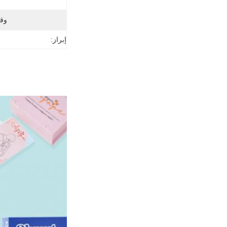
وق
إبراز: