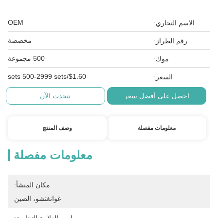
OEM
الاسم التجاري:
مخصصة
رقم الطراز:
500 مجموعة
موك:
$1.60/sets 500-2999 sets
السعر:
احصل على أفضل سعر
نتحدث الآن
معلومات مفصلة
وصف المنتج
معلومات مفصلة
مكان المنشأ:
غوانغتشو، الصين