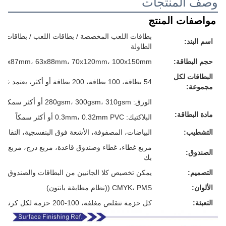
وصف المنتجات
مواصفات المنتج
بطاقات اللعب المخصصة / بطاقات اللعب / بطاقات الفل
اسم البند:
الطاولة
حجم البطاقة:
57x87mm، 63x88mm، 70x120mm، 100x150mm أو حجمك المخصص
البطاقات لكل
54 بطاقة، 100 بطاقة، 200 بطاقة أو أكثر، يعتمد على متطلباتك
مجموعة:
الورق: 280gsm، 300gsm، 310gsm أو أكثر سمكا، الرمادي/الأبيض/الأزرق/الأسود القلب، كل شيء لك
مادة البطاقة:
البلاكتيك: 0.3mm، 0.32mm PVC أو أكثر سمكاً
التشطيب:
البياضات، المصفوفة، الأشعة فوق البنفسجية، النقاش، 
مربع غطاء، غطاء وصندوق قاعدة، مربع درج، مربع م
الصندوق:
بك
التصميم:
يمكن تخصيص كلا الجانبين من البطاقات والصندوق
الألوان:
CMYK، PMS ((نظام مطابقة بانتون)
التعبئة:
كل حزمة تتقلص مغلفة، 100-200 حزمة لكل كرتون