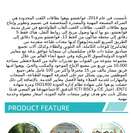
تأسست في عام 2014، غوانغتشو يوهوا بطاقات اللعب المحدودة هي 
الشركة المصنعة المهنية والمصدرة المتخصصة في تصميم وتطوير وإنتاج 
وبيع بطاقات اللعب، بطاقات اللعب،ألعاب الطاولةتقع في شرق مدينة 
قوانغتشو، يتو يوا لديها وصول مريح إلى روابط النقل، هناك فقط 5 
دقائق إلى محطة شاكون من الخط 13، قوانغتشو مترو،5 دقائق إلى 
الطريق السريع للمدينة(يوهوا) لديها معدات طباعة متقدمة من 
(هايدلبرغ) للوحات الكاملة، آلة التلوين والطلاء،وكذلك آلات تجميع 
صناديق صلبة ذات غلاف صلبلضمان أن منتجاتنا تتوافق بدقة مع معايير 
الجودة الدوليةالسوق الأمريكية وفي جميع أنحاء العالم من خلال 
مجموعة متنوعة من القنوات مع تقديرات عالية من العملاءتغطي مساحة 
10،000 متر مربع من مصنع الإنتاج الموجود والمكتب والحيّ، يوهيوا لديها 
فريق ممتاز يتألف من 15 محترفاً وأكثر من 100 عامل ماهر،جميع 
الموظفين مدربون بشكل جيد على المعرفة المهنية للطباعة، المنتجات 
والمهارات لخدمة العملاء وفقاً لأفضل معايير الخدمة. بالإضافة إلى ذلك 
حصلت يو هوا على شهادة نظام إدارة الجودة ISO1400 ومرة شهادة 
EN71، اختبار CE،و ICTI BSCI التدقيق الاجتماعيهدفنا هو المضي قدمًا 
بشكل ثابت نحو هدف توفير منتجات عالية الجودة، أسعار معقولة وخدمة 
مهنية.