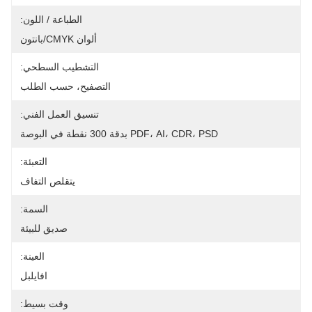
الطباعة / اللون:
ألوان CMYK/بانتون
التشطيب السطحي:
التصفيح، حسب الطلب
تنسيق العمل الفني:
PDF، AI، CDR، PSD بدقة 300 نقطة في البوصة
التعبئة:
يتقلص التفاف
السمة:
صديق للبيئة
العينة:
افايلبل
وقت بسيط: