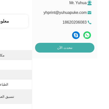
Mr. Yuhua
yhprint@yuhuapuke.com
معلو
18620206083
نتحدث الآن
مكان
الطباعة
تنسيق العم