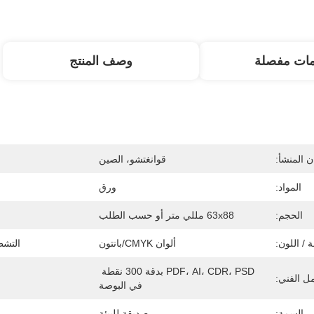
مات مفصلة
وصف المنتج
 المنشأ:
قوانغتشو، الصين
المواد:
ورق
الحجم:
63x88 مللي متر أو حسب الطلب
 / اللون:
ألوان CMYK/بانتون
التش
PDF، AI، CDR، PSD بدقة 300 نقطة 
ل الفني:
في البوصة
السمة:
صديقة للبيئة