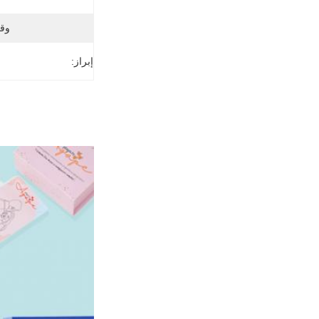
وق
إبراز: