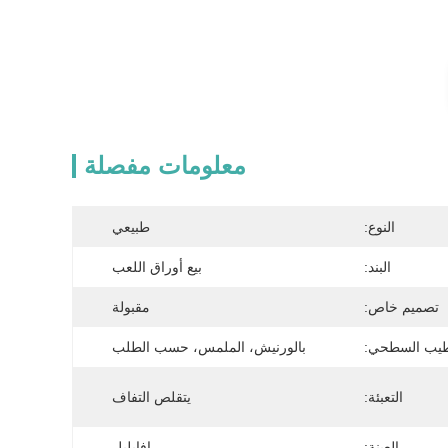
معلومات مفصلة
النوع:
طبيعي
البند:
بيع أوراق اللعب
تصميم خاص:
مقبولة
طيب السطحي:
بالورنيش، الملمس، حسب الطلب
التعبئة:
يتقلص التفاف
العينة:
افايلبل