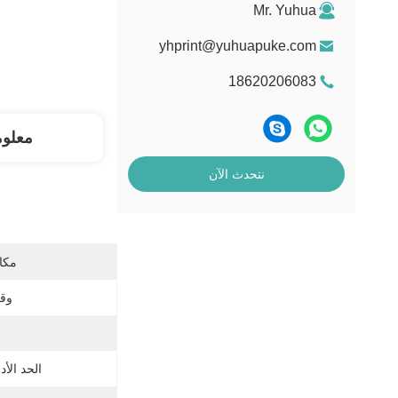
Mr. Yuhua
yhprint@yuhuapuke.com
18620206083
معلو
نتحدث الآن
مكان
وق
الحد الأد