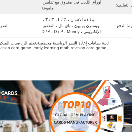
أوراق اللعب في صندوق مع تقليص 
التغليف:
ملفوفة
بطاقة الائتمان ، T / T ، L / C ، 
 الدفع:
ويسترن يونيون ، باي بال ، التحقق 
القدر
الإلكتروني ، D / A ، D / P ، Money
لعبة بطاقات إعادة النظر الرياضية مخصصة,تعلم الرياضيات المبكرة
evision card game
, 
early learning math revision card game
, 