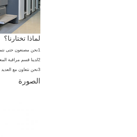
لماذا تختارنا؟
1نحن مصنعون حتى نتمكن من إعطائك سعر تنافسي
2لدينا قسم مراقبة المعدات بشكل صارم و نتلقى تعليقات جيدة من عملائنا
3نحن نتعاون مع العديد من شركات النقل بحيث يمكننا تحسين تكلفة الشحن أكثر تنافسية لك.
الصورة