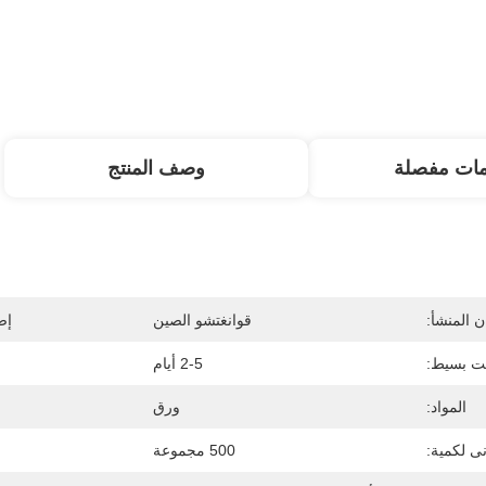
مات مفصلة
وصف المنتج
 المنشأ:
قوانغتشو الصين
إص
ت بسيط:
2-5 أيام
المواد:
ورق
نى لكمية:
500 مجموعة