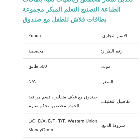
الطباعة التصنيع التعلم المبكر مجموعة
بطاقات فلاش للطفل مع صندوق
الاسم التجاري:
Yuhua
رقم الطراز:
مخصصة
موك:
500 طابق
السعر:
N/A
صندوق مع غلاف متقلص، قسم مراقبة
تفاصيل التغليف:
الجودة مخصص، تحكم صارم
L/C، D/A، D/P، T/T، Western Union،
شروط الدفع:
MoneyGram