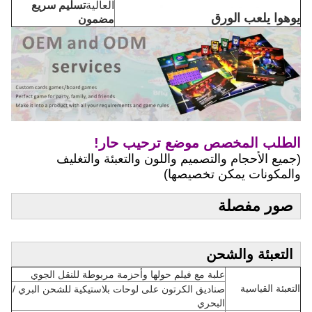
العالية
تسليم سريع
يوهوا يلعب الورق
مضمون
الطلب المخصص موضع ترحيب حار!
(جميع الأحجام والتصميم واللون والتعبئة والتغليف
والمكونات يمكن تخصيصها)
صور مفصلة
التعبئة والشحن
علبة مع فيلم حولها وأحزمة مربوطة للنقل الجوي
التعبئة القياسية
صناديق الكرتون على لوحات بلاستيكية للشحن البري /
البحري