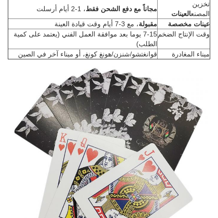
تخزين
مجاناً مع دفع الشحن فقط
، 1-2 أيام أرسلت
المصنع
العينات
عينات مخصصة
مقبولة
، مع 3-7 أيام وقت قيادة العينة
وقت الإنتاج الضخم
7-15 يوما بعد موافقة العمل الفني (يعتمد على كمية
الطلب)
ميناء المغادرة
قوانغتشو/شنزن/هونغ كونغ، أو ميناء آخر في الصين