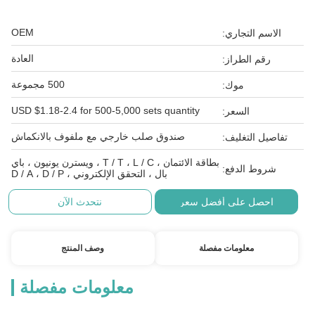
OEM
الاسم التجاري:
العادة
رقم الطراز:
500 مجموعة
موك:
USD $1.18-2.4 for 500-5,000 sets quantity
السعر:
صندوق صلب خارجي مع ملفوف بالانكماش
تفاصيل التغليف:
بطاقة الائتمان ، T / T ، L / C ، ويسترن يونيون ، باي
شروط الدفع:
بال ، التحقق الإلكتروني ، D / A ، D / P
احصل على أفضل سعر
نتحدث الآن
معلومات مفصلة
وصف المنتج
معلومات مفصلة