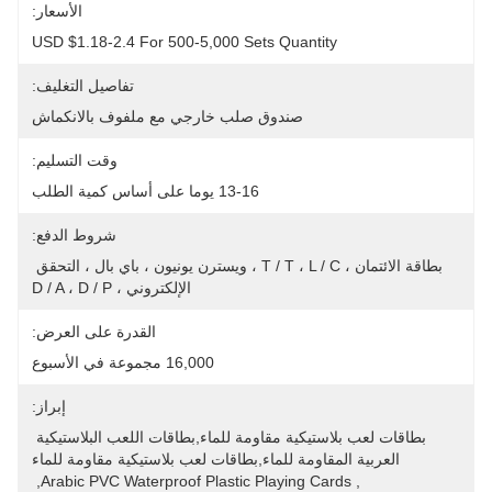
الأسعار:
USD $1.18-2.4 For 500-5,000 Sets Quantity
تفاصيل التغليف:
صندوق صلب خارجي مع ملفوف بالانكماش
وقت التسليم:
13-16 يوما على أساس كمية الطلب
شروط الدفع:
بطاقة الائتمان ، T / T ، L / C ، ويسترن يونيون ، باي بال ، التحقق 
الإلكتروني ، D / A ، D / P
القدرة على العرض:
16,000 مجموعة في الأسبوع
إبراز:
بطاقات لعب بلاستيكية مقاومة للماء,بطاقات اللعب البلاستيكية 
العربية المقاومة للماء,بطاقات لعب بلاستيكية مقاومة للماء
, 
Arabic PVC Waterproof Plastic Playing Cards
, 