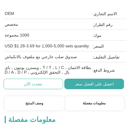
OEM
الاسم التجاري:
مخصص
رقم الطراز:
1000 مجموعة
موك:
USD $1.28-3.69 for 1,000-5,000 sets quantity
السعر:
صندوق صلب خارجي مع ملفوف بالانكماش
تفاصيل التغليف:
بطاقة الائتمان ، T / T ، L / C ، ويسترن يونيون ، باي
شروط الدفع:
بال ، التحقق الإلكتروني ، D / A ، D / P
احصل على أفضل سعر
نتحدث الآن
معلومات مفصلة
وصف المنتج
معلومات مفصلة