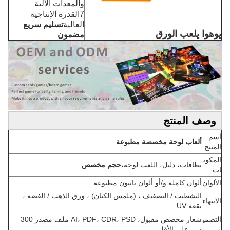
والمعدات الآلية
7القدرة الإنتاجية
العالية
تسليم سريع
يوهوا يلعب الورق
مضمون
وصف المنتج
اسم
ألعاب لوحة مخصصة مطبوعة
المنتج
المكون
بطاقات، دليل، اللعب لوحة،
حجم مخصص
ات
الألوان
ألوان كاملة و/أو ألوان بانتون مطبوعة
التشطيب / التصفيف ، (ملمس الكتان) ، ورق الذهب / الفضة ،
الانتهاء
بقعة UV
التصمي
شعار مخصص مقبول، AI، PDF، CDR، PSD ملف مصدر 300
م
دبي على الأقل