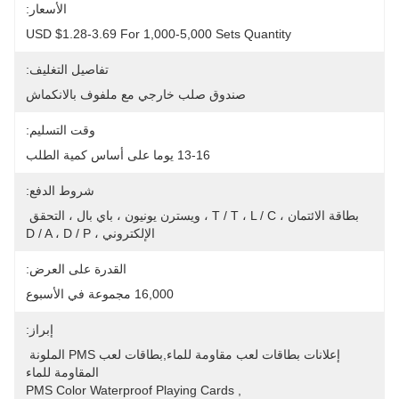
الأسعار:
USD $1.28-3.69 For 1,000-5,000 Sets Quantity
تفاصيل التغليف:
صندوق صلب خارجي مع ملفوف بالانكماش
وقت التسليم:
13-16 يوما على أساس كمية الطلب
شروط الدفع:
بطاقة الائتمان ، T / T ، L / C ، ويسترن يونيون ، باي بال ، التحقق 
الإلكتروني ، D / A ، D / P
القدرة على العرض:
16,000 مجموعة في الأسبوع
إبراز:
إعلانات بطاقات لعب مقاومة للماء,بطاقات لعب PMS الملونة 
المقاومة للماء
PMS Color Waterproof Playing Cards
, 