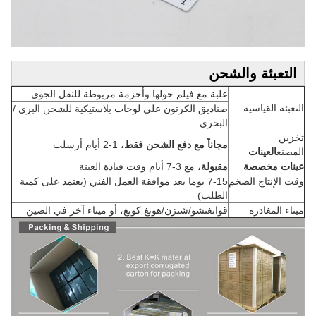
التعبئة والشحن
علبة مع فيلم حولها وأحزمة مربوطة للنقل الجوي
التعبئة القياسية
صناديق الكرتون على لوحات بلاستيكية للشحن البري /
البحري
تخزين
مجاناً مع دفع الشحن فقط
، 1-2 أيام أرسلت
المصنع
العينات
عينات مخصصة
مقبولة
، مع 3-7 أيام وقت قيادة العينة
وقت الإنتاج الضخم
7-15 يوما بعد موافقة العمل الفني (يعتمد على كمية
الطلب)
ميناء المغادرة
قوانغتشو/شنزن/هونغ كونغ، أو ميناء آخر في الصين