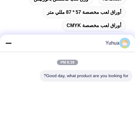
أوراق لعب مخصصة 57 * 87 مللي متر
أوراق لعب مخصصة CMYK
Yuhua
اتصال سريع
8:38 PM
Good day, what product are you looking for?
العنوان
شركة قوانغدونغ يوهوا للبطاقات المضافة: رقم 26 شارع ليكسين
السادس، منطقة زينغتشينغ، قوانغجو
الهاتف
86-18676880318
البريد الإلكتروني
yhprint@yuhuapuke.com