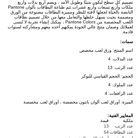
تصميم كل سطح ليكون متينًا وطويل الأمد ، ويضم أربع بدلات وأربع
ملكات وأربع تسعات وأربع عشرات.تتم طباعة البطاقات بألوان Pantone
النابضة بالحياة لجعلها لافتة للنظر ومميزة.البطاقات مصنوعة من الورق
ومصممة بحيث يسهل خلطها والتعامل معها.من خلال تصميم بطاقات
اللعب المخصصة من Pantone Colors ، يمكنك إنشاء تجربة لا تُنسى
لعملائك وضمان منتج عالي الجودة يمكنهم أخذه معهم ومشاركته لسنوات
قادمة.
سمات:
اسم المنتج: ورق لعب مخصص
عدد البدلات: 4
عدد الرتب: 13
الحجم: الحجم القياسي للبوكر
عدد الملوك: 4
عدد الرافعات: 4
الميزة: أوراق لعب ألوان بانتون مخصصة ، أوراق لعب مخصصة
المعايير الفنية:
ملكية
قيمة
عدد الرتب
13
عدد البطاقات
54