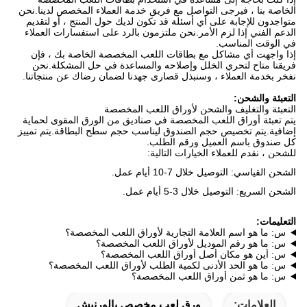
الخاصة بنا ، فيرجى التواصل مع فريق خدمة العملاء المخصص لدينا.نحن
متواجدون للإجابة على أي أسئلة قد تكون لديك حول المنتج ، أو لتقديم
الدعم الفني إذا لزم الأمر.نحن ملتزمون بالرد على استفسارات العملاء
في الوقت المناسب.
إذا واجهت أي مشاكل مع بطاقات اللعب المخصصة الخاصة بك ، فإن
فريقنا متاح لتحري الخلل وإصلاحه والمساعدة في حل المشكلة.نحن
نفخر بخدمة العملاء ، وسنبذل قصارى جهدنا لضمان رضاك ​​عن منتجاتنا.
التعبئة والشحن:
التعبئة والتغليف والشحن لأوراق اللعب المخصصة
يتم تعبئة أوراق اللعب المخصصة في صناديق من الورق المقوى لحماية
إضافية.يتم تخصيص حجم الصندوق ليناسب حجم سطح البطاقة.يتم تمييز
كل صندوق باسم العميل ورقم الطلب.
للشحن ، نقدم للعملاء الخيارات التالية:
الشحن القياسي: التوصيل خلال 7-10 أيام عمل.
الشحن السريع: التوصيل خلال 3-5 أيام عمل.
التعليمات:
س: ما هو اسم العلامة التجارية لأوراق اللعب المخصصة؟
س: ما هو رقم الموديل لأوراق اللعب المخصصة؟
س: أين هو مكان أصل أوراق اللعب المخصصة؟
س: ما هو الحد الأدنى لكمية الطلب لأوراق اللعب المخصصة؟
س: ما هو ثمن أوراق اللعب المخصصة؟
العلامات:
ورق لعب مخصص بالورنيش