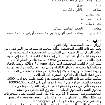
اسم المنتج
أوراق اللعب المخصصة
مادة
ورق
طباعة
بالألوان الكاملة
عدد الثمانى
4
عدد تسعة
4
عدد الآسات
4
مقاس
الحجم القياسي للبوكر
التخصيص
بطاقات لعب ألوان بانتون مخصصة ، أوراق لعب مخصصة
التطبيقات:
أوراق اللعب المخصصة ألوان بانتون
تعتبر بطاقات اللعب المخصصة مثالية لمجموعة متنوعة من المواقف ، من
ألعاب الورق غير الرسمية إلى المناسبات الخاصة.سواء كنت تبحث عن
مجموعة لنفسك أو كنت تبحث عن إضافة تلك اللمسة الخاصة إلى هدية ،
فإن بطاقات اللعب المخصصة من OEM الخاصة بنا هي الخيار الأمثل.
تتميز أوراق اللعب المخصصة لدينا بألوان Pantone لإطلالة نابضة بالحياة
وجذابة.إنها مطبوعة بالألوان الكاملة وتأتي مع أربع بدلات ، وأربعة ثمانية ،
وأربعة تسعات ، وأربعة ملوك.إنها مثالية لمجموعة متنوعة من المناسبات
، من أعياد الميلاد إلى الذكرى السنوية إلى العطلات.
يمكنك طلب بطاقات اللعب المخصصة هذه بكمية طلب بحد أدنى 1000
مجموعة.السعر يتراوح من 0.7-1.7 دولار أمريكي لكمية 1000-10000
مجموعة.تأتي في مجموعة متنوعة من خيارات التغليف ، بما في ذلك
صندوق الثنية ، الصندوق الصلب ، الصندوق البلاستيكي ، والتعبئة
المخصصة.وقت التسليم 8-15 يوما بناء على كمية الطلب.نقبل المدفوعات
من خلال بطاقات الائتمان و T / T و L / C و western union و paypal
والتحقق الإلكتروني و D / A و D / P و moneygram.
اختر أوراق اللعب المطبوعة بألوان بانتون الخاصة بنا لإضفاء لمسة خاصة