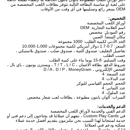
على لعبة أو مناسبة البطاقة التالية.تتوفر بطاقات اللعب المخصصة من
OEM بسعر رائع وتسليمها في أي وقت من الأوقات.
التخصيص:
أوراق اللعب المخصصة
اسم العلامة التجارية: OEM
رقم الموديل: مخصص
مكان المنشأ: الصين
الحد الأدنى لكمية الطلب: 1000 مجموعة
السعر: 0.7-1.7 دولار أمريكي لكمية مجموعات 1،000-10،000
تفاصيل التغليف: صندوق الثنية ، صندوق صلب ، صندوق بلاستيكي ،
حسب الطلب
وقت التسليم: 8-15 يوما بناء على كمية الطلب
شروط الدفع: بطاقة الائتمان ، T / T ، L / C ، ويسترن يونيون ، باي بال ،
الفحص الإلكتروني ، D / A ، D / P ، MoneyGram
عدد التسعة: 4
عدد البدلات: 4
الحجم: الحجم القياسي للبوكر
عدد الثماني: 4
عدد الملوك: 4
الميزات: ألوان بانتون مطبوعة ، بطاقات لعب شعار مخصص
الدعم والخدمات:
الدعم الفني والخدمة لأوراق اللعب المخصصة
في Custom Play Cards ، نتفهم أن عملائنا قد يحتاجون إلى دعم فني أو
خدمة لمنتجاتنا.لهذا السبب نحن ملتزمون بتقديم أفضل خدمة عملاء
ممكنة ودعم فني لعملائنا.
إذا كنت بحاجة إلى مساعدة في استخدام بطاقات اللعب المخصصة