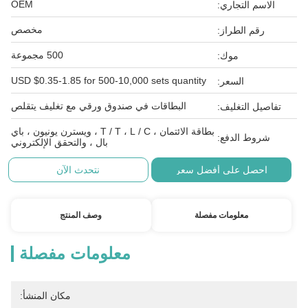
OEM
الاسم التجاري:
مخصص
رقم الطراز:
500 مجموعة
موك:
USD $0.35-1.85 for 500-10,000 sets quantity
السعر:
البطاقات في صندوق ورقي مع تغليف يتقلص
تفاصيل التغليف:
بطاقة الائتمان ، T / T ، L / C ، ويسترن يونيون ، باي
شروط الدفع:
بال ، والتحقق الإلكتروني
احصل على أفضل سعر
نتحدث الآن
معلومات مفصلة
وصف المنتج
معلومات مفصلة
مكان المنشأ: