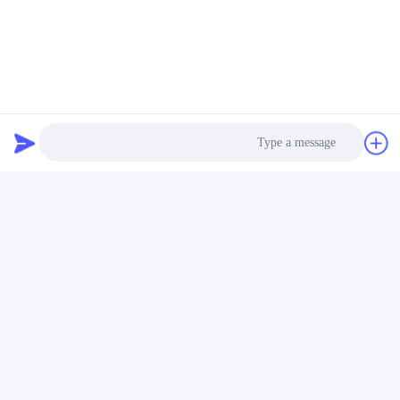
تخزين
مجاناً مع دفع الشحن فقط
، 1-2 أيام أرسلت
المصنع
العينات
عينات مخصصة
مقبولة
، مع 3-7 أيام وقت قيادة العينة
وقت الإنتاج الضخم
7-15 يوما بعد موافقة العمل الفني (يعتمد على كمية
الطلب)
ميناء المغادرة
قوانغتشو/شنزن/هونغ كونغ، أو ميناء آخر في الصين
Photo
Video Call
Audio Call