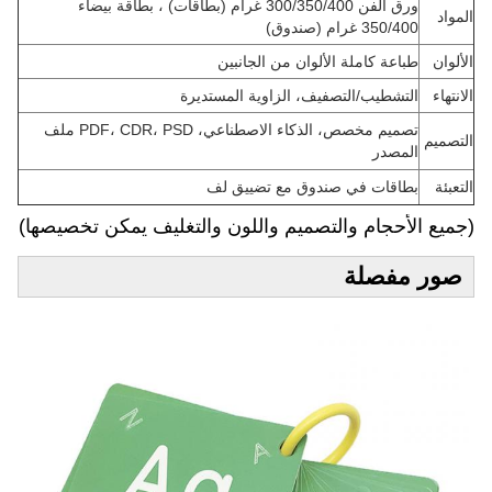
ورق الفن 300/350/400 غرام (بطاقات) ، بطاقة بيضاء
المواد
350/400 غرام (صندوق)
الألوان
طباعة كاملة الألوان من الجانبين
الانتهاء
التشطيب/التصفيف، الزاوية المستديرة
تصميم مخصص، الذكاء الاصطناعي، PDF، CDR، PSD ملف
التصميم
المصدر
التعبئة
بطاقات في صندوق مع تضييق لف
(جميع الأحجام والتصميم واللون والتغليف يمكن تخصيصها)
صور مفصلة