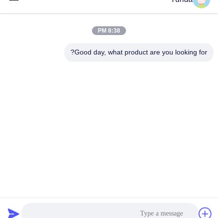
8:38 PM
Good day, what product are you looking for?
أسئلة وأجوبة
1هل أنت مصنع بطاقات اللعب أم شركة تجارية؟
ج: نحن واحد من أفضل مصانع بطاقات اللعب في آسيا لأكثر من
10 سنوات، وتقع في قوانغتشو في الصين،مع أكثر من 100
موظف ومحركات طباعة / صبغة / تصنيف بطاقات / قطع / تعبئة
متقدمة هنا.
2.
كيفية وضع طلب؟
الجواب: الاستفسار - السعر المذكور - الطلب مؤكد - الودائع
مدفوعة - الإنتاج الجماعي بدأ - المدفوعات المتبقية - التسليم
3هل يمكنك تقديم قوالب للتصميم؟ ما هي أنواع التنسيق
المقبولة؟
ج: نعم، سيتم إرسال قوالب البطاقات والتغليف إذا لزم الأمر،