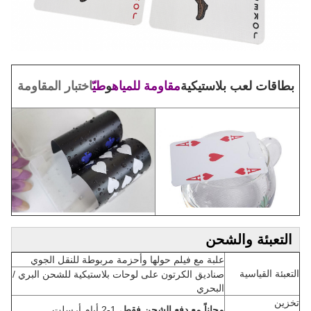
بطاقات لعب بلاستيكية
مقاومة للمياه
و
طيّ
اختبار المقاومة
التعبئة والشحن
علبة مع فيلم حولها وأحزمة مربوطة للنقل الجوي
التعبئة القياسية
صناديق الكرتون على لوحات بلاستيكية للشحن البري /
البحري
تخزين
مجاناً مع دفع الشحن فقط
، 1-2 أيام أرسلت