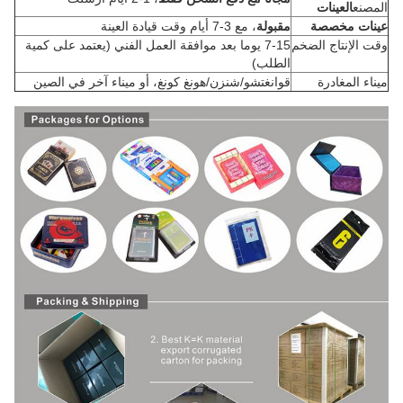
المصنع
العينات
عينات مخصصة
مقبولة
، مع 3-7 أيام وقت قيادة العينة
وقت الإنتاج الضخم
7-15 يوما بعد موافقة العمل الفني (يعتمد على كمية
الطلب)
ميناء المغادرة
قوانغتشو/شنزن/هونغ كونغ، أو ميناء آخر في الصين