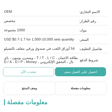
OEM
الاسم التجاري:
مخصص
رقم الطراز:
1000 مجموعة
موك:
USD $0.7-1.7 for 1,000-10,000 sets quantity
السعر:
54 أوراق اللعب في صندوق ورقي مغلف بالتشيلو
تفاصيل التغليف:
بطاقة الائتمان ، T / T ، L / C ، ويسترن يونيون ، باي
شروط الدفع:
بال ، التحقق الإلكتروني ، D / A ، D / P ، Money
احصل على أفضل سعر
نتحدث الآن
معلومات مفصلة
وصف المنتج
معلومات مفصلة