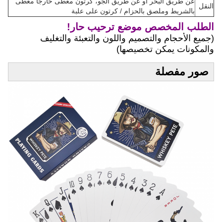
عن طريق البحر أو عن طريق الجو، كرتون مغطى خارجًا مغطى
النقل
بالشريط وملصق بالحزام / كرتون على علبة
الطلب المخصص موضع ترحيب حار!
(جميع الأحجام والتصميم واللون والتعبئة والتغليف
والمكونات يمكن تخصيصها)
صور مفصلة