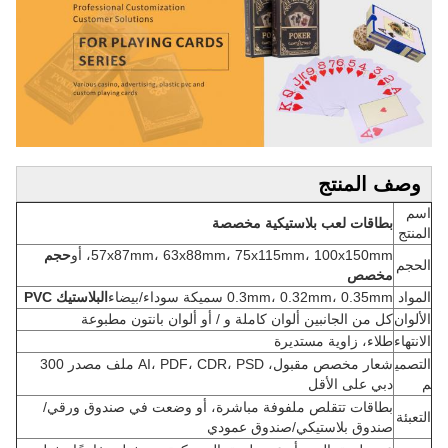
وصف المنتج
اسم
بطاقات لعب بلاستيكية مخصصة
المنتج
57x87mm، 63x88mm، 75x115mm، 100x150mm، أو
حجم
الحجم
مخصص
المواد
0.3mm، 0.32mm، 0.35mm سميكة سوداء/بيضاء
البلاستيك PVC
الألوان
كل من الجانبين ألوان كاملة و / أو ألوان بانتون مطبوعة
الانتهاء
طلاء، زاوية مستديرة
التصمي
شعار مخصص مقبول، AI، PDF، CDR، PSD ملف مصدر 300
م
دبي على الأقل
بطاقات تتقلص ملفوفة مباشرة، أو وضعت في صندوق ورقي/
التعبئة
صندوق بلاستيكي/صندوق عمودي