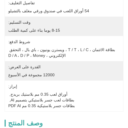
تفاصيل التغليف:
54 أوراق اللعب في صندوق ورقي مغلف بالتشيلو
وقت التسليم:
8-15 يوما بناء على كمية الطلب
شروط الدفع:
بطاقة الائتمان ، T / T ، L / C ، ويسترن يونيون ، باي بال ، التحقق 
الإلكتروني ، D / A ، D / P ، Money
القدرة على العرض:
12000 مجموعة في الأسبوع
إبراز:
أوراق لعب 0.35 مم بلاستيك بريدج
, 
بطاقات لعب جسر بلاستيكي بتصميم AI
, 
بطاقات جسر بلاستيكية 0.35 مم PDF AI
وصف المنتج