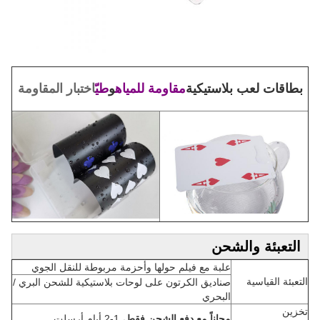
بطاقات لعب بلاستيكية
مقاومة للمياه
و
طيّ
اختبار المقاومة
التعبئة والشحن
علبة مع فيلم حولها وأحزمة مربوطة للنقل الجوي
التعبئة القياسية
صناديق الكرتون على لوحات بلاستيكية للشحن البري /
البحري
تخزين
مجاناً مع دفع الشحن فقط
، 1-2 أيام أرسلت