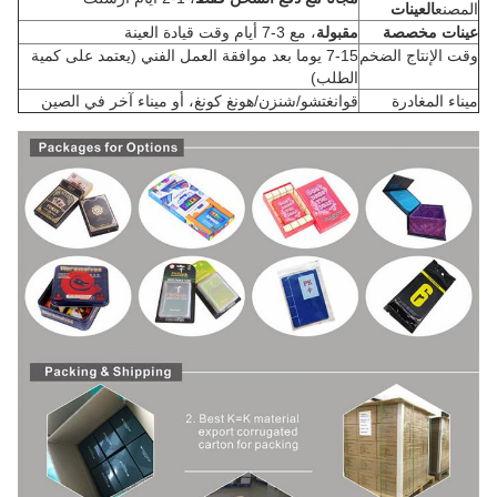
المصنع
العينات
عينات مخصصة
مقبولة
، مع 3-7 أيام وقت قيادة العينة
وقت الإنتاج الضخم
7-15 يوما بعد موافقة العمل الفني (يعتمد على كمية
الطلب)
ميناء المغادرة
قوانغتشو/شنزن/هونغ كونغ، أو ميناء آخر في الصين