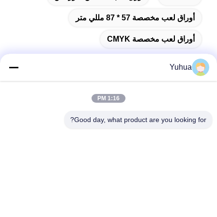
أوراق لعب مخصصة 57 * 87 مللي متر
أوراق لعب مخصصة CMYK
Yuhua
اتصال سريع
1:16 PM
Good day, what product are you looking for?
العنوان
شركة قوانغدونغ يوهوا للبطاقات المضافة: رقم 26 شارع ليكسين
السادس، منطقة زينغتشينغ، قوانغجو
الهاتف
86-18676880318
البريد الإلكتروني
yhprint@yuhuapuke.com