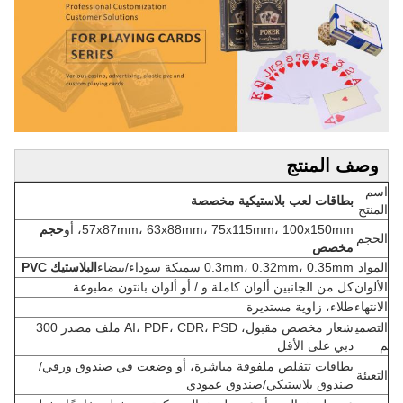
وصف المنتج
اسم
بطاقات لعب بلاستيكية مخصصة
المنتج
57x87mm، 63x88mm، 75x115mm، 100x150mm، أو
حجم
الحجم
مخصص
المواد
0.3mm، 0.32mm، 0.35mm سميكة سوداء/بيضاء
البلاستيك PVC
الألوان
كل من الجانبين ألوان كاملة و / أو ألوان بانتون مطبوعة
الانتهاء
طلاء، زاوية مستديرة
التصمي
شعار مخصص مقبول، AI، PDF، CDR، PSD ملف مصدر 300
م
دبي على الأقل
بطاقات تتقلص ملفوفة مباشرة، أو وضعت في صندوق ورقي/
التعبئة
صندوق بلاستيكي/صندوق عمودي