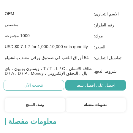
OEM
الاسم التجاري:
مخصص
رقم الطراز:
1000 مجموعة
موك:
USD $0.7-1.7 for 1,000-10,000 sets quantity
السعر:
54 أوراق اللعب في صندوق ورقي مغلف بالتشيلو
تفاصيل التغليف:
بطاقة الائتمان ، T / T ، L / C ، ويسترن يونيون ، باي
شروط الدفع:
بال ، التحقق الإلكتروني ، D / A ، D / P ، Money
احصل على أفضل سعر
نتحدث الآن
معلومات مفصلة
وصف المنتج
معلومات مفصلة