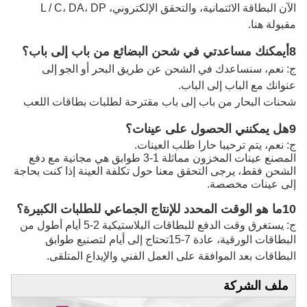
الآن البطاقة الائتمانية، والتحقق الإلكتروني، L / C، DA، DP
مقبولة هنا.
8أيمكنك مساعدتي في شحن البضائع من باب إلى باب؟
ج: نعم، سنساعدك في الشحن عن طريق البحر أو الجو إلى
عنوانك مع الباب إلى الباب.
شحنات البحار من باب إلى باب مقترحة لطلبات بطاقات اللعب
9هل يمكنني الحصول على عينات؟
ج: نعم، يتم ترحيبا حارا طلب العينات.
المصنع عينات المخزون مماثلة 1-3 طوابق هي مجانية مع دفع
الشحن فقط، يرجى التحقق معنا حول تكلفة العينة إذا كنت بحاجة
إلى عينات مخصصة.
10ما هو الوقت المحدد للإنتاج الجماعي للطلبات الكبيرة؟
ج: يستغرق وقت الدفع للبطاقات البلاستيكية 2-5 أيام أطول من
البطاقات الورقية، عادة 7-15
تحتاج إلى أيام لتصنيع طوابق
البطاقات بعد الموافقة على العمل الفني والإيداع المتلقى.
ملف الشركة