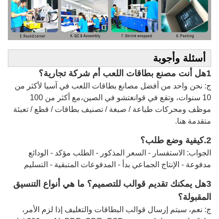
أسئلة وأجوبة
1هل أنت مصنع بطاقات اللعب أم شركة تجارية؟
ج: نحن واحد من أفضل مصانع بطاقات اللعب في آسيا لأكثر من
10 سنوات، وتقع في قوانغتشو في الصين،مع أكثر من 100
موظف ومحركات طباعة / صبغة / تصنيف بطاقات / قطع / تعبئة
متقدمة هنا.
2.
كيفية وضع طلب؟
الجواب: الاستفسار - السعر المذكور - الطلب مؤكد - الودائع
مدفوعة - الإنتاج الجماعي بدأ - المدفوعات المتبقية - التسليم
3هل يمكنك تقديم قوالب للتصميم؟ ما هي أنواع التنسيق
المقبولة؟
ج: نعم، سيتم إرسال قوالب البطاقات والتغليف إذا لزم الأمر،