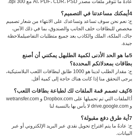
عادةً ما تتوفر ملفات مصدر AI، PDF، CDR، PSD مع 300 dpi.
4أيمكنك مساعدتنا في التصميم؟
ج: نعم نحن سوف تساعد وتساعدك على الانتهاء من شعار تصميم
مخصص للبطاقات خلف الجانب والصندوق، بما في ذلك الآس،
جاك، الملكة، الملك والكاذب بعد جميع متطلبات التفاصيل
ملاحظة
جيدة
.
5ما هو الحد الأدنى لكمية الطلب
هل يمكنني أن أصنع
بطاقات بمعدلاتكم المحددة؟
ج: مقدار الطلب لدينا هو 1000 طابق لبطاقات اللعب البلاستيكية،
يرجى التحقق منا إذا كانت هناك حاجة إلى كمية أقل.
6كيف تصمم قمة الملفات لك لطباعة بطاقات اللعب؟
أ:
الملفات التي تم تحميلها على Dropbox.com و wetransfer.com
و drive.google.com لا بأس بها بالنسبة لنا
7أية طرق دفع مقبولة؟
ج: عادةً ما يتم اقتراح تحويل نقدي عبر البريد الإلكتروني أو عبر
البيانات.