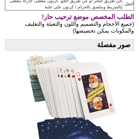
عن طريق البحر أو عن طريق الجو، كرتون مغطى خارجًا مغطى
النقل
بالشريط وملصق بالحزام / كرتون على علبة
الطلب المخصص موضع ترحيب حار!
(جميع الأحجام والتصميم واللون والتعبئة والتغليف
والمكونات يمكن تخصيصها)
صور مفصلة