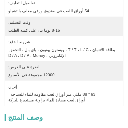
تفاصيل التغليف:
54 أوراق اللعب في صندوق ورقي مغلف بالتشيلو
وقت التسليم:
8-15 يوما بناء على كمية الطلب
شروط الدفع:
بطاقة الائتمان ، T / T ، L / C ، ويسترن يونيون ، باي بال ، التحقق 
الإلكتروني ، D / A ، D / P ، Money
القدرة على العرض:
12000 مجموعة في الأسبوع
إبراز:
63 * 88 مللي متر أوراق لعب مقاومة للماء للسباحة
, 
أوراق لعب مضادة للماء بزاوية مستديرة للبركة
وصف المنتج