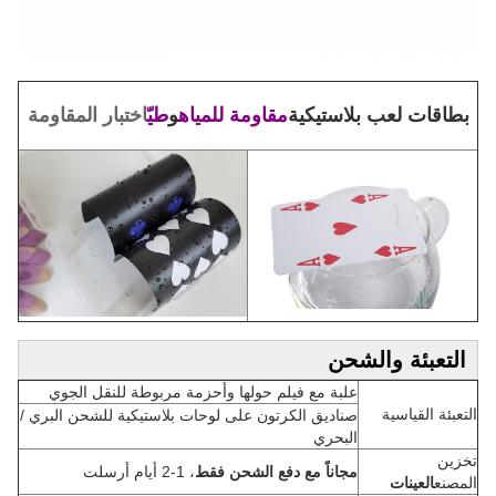
بطاقات لعب بلاستيكية
مقاومة للمياه
و
طيّ
اختبار المقاومة
التعبئة والشحن
علبة مع فيلم حولها وأحزمة مربوطة للنقل الجوي
التعبئة القياسية
صناديق الكرتون على لوحات بلاستيكية للشحن البري /
البحري
تخزين
مجاناً مع دفع الشحن فقط
، 1-2 أيام أرسلت
المصنع
العينات