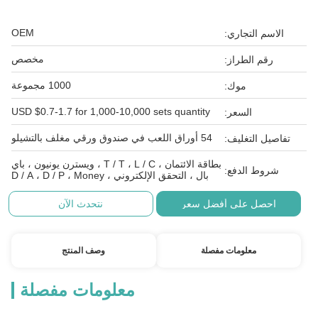
OEM
الاسم التجاري:
مخصص
رقم الطراز:
1000 مجموعة
موك:
USD $0.7-1.7 for 1,000-10,000 sets quantity
السعر:
54 أوراق اللعب في صندوق ورقي مغلف بالتشيلو
تفاصيل التغليف:
بطاقة الائتمان ، T / T ، L / C ، ويسترن يونيون ، باي
شروط الدفع:
بال ، التحقق الإلكتروني ، D / A ، D / P ، Money
احصل على أفضل سعر
نتحدث الآن
معلومات مفصلة
وصف المنتج
معلومات مفصلة