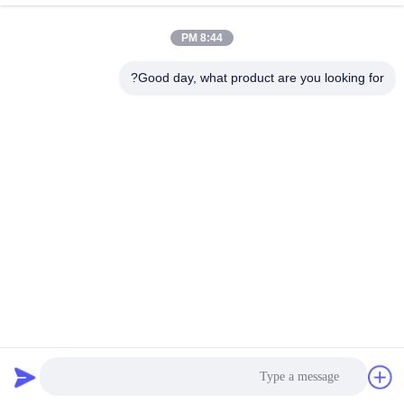
8:44 PM
Good day, what product are you looking for?
أسئلة وأجوبة
1هل أنت مصنع بطاقات اللعب أم شركة تجارية؟
ج: نحن واحد من أفضل مصانع بطاقات اللعب في آسيا لأكثر من
10 سنوات، وتقع في قوانغتشو في الصين،مع أكثر من 100
موظف ومحركات طباعة / صبغة / تصنيف بطاقات / قطع / تعبئة
متقدمة هنا.
2.
كيفية وضع طلب؟
الجواب: الاستفسار - السعر المذكور - الطلب مؤكد - الودائع
مدفوعة - الإنتاج الجماعي بدأ - المدفوعات المتبقية - التسليم
3هل يمكنك تقديم قوالب للتصميم؟ ما هي أنواع التنسيق
المقبولة؟
ج: نعم، سيتم إرسال قوالب البطاقات والتغليف إذا لزم الأمر،
عادةً ما تتوفر ملفات مصدر AI، PDF، CDR، PSD مع 300 dpi.