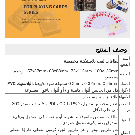
وصف المنتج
اسم
بطاقات لعب بلاستيكية مخصصة
المنتج
57x87mm، 63x88mm، 75x115mm، 100x150mm، أو
حجم
الحجم
مخصص
المواد
0.3mm، 0.32mm، 0.35mm سميكة سوداء/بيضاء
البلاستيك PVC
الألوان
كل من الجانبين ألوان كاملة و / أو ألوان بانتون مطبوعة
الانتهاء
طلاء، زاوية مستديرة
التصمي
شعار مخصص مقبول، AI، PDF، CDR، PSD ملف مصدر 300
م
دبي على الأقل
بطاقات تتقلص ملفوفة مباشرة، أو وضعت في صندوق ورقي/
التعبئة
صندوق بلاستيكي/صندوق عمودي
عن طريق البحر أو عن طريق الجو، كرتون مغطى خارجًا مغطى
النقل