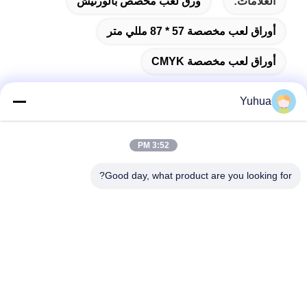
العلامات:
ورق لعب مخصص بالورنيش
أوراق لعب مخصصة 57 * 87 مللي متر
أوراق لعب مخصصة CMYK
Yuhua
اتصال سريع
3:52 PM
Good day, what product are you looking for?
العنوان
شركة قوانغدونغ يوهوا للبطاقات المضافة: رقم 26 شارع ليكسين
السادس، منطقة زينغتشينغ، قوانغجو
الهاتف
86-18676880318
البريد الإلكتروني
yhprint@yuhuapuke.com