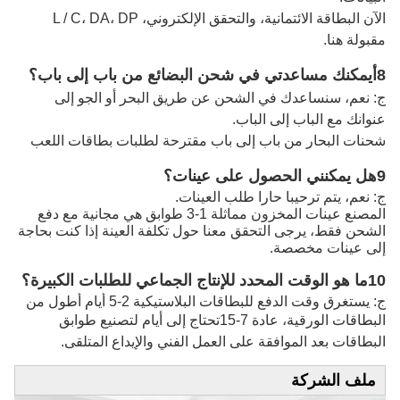
الآن البطاقة الائتمانية، والتحقق الإلكتروني، L / C، DA، DP
مقبولة هنا.
8أيمكنك مساعدتي في شحن البضائع من باب إلى باب؟
ج: نعم، سنساعدك في الشحن عن طريق البحر أو الجو إلى
عنوانك مع الباب إلى الباب.
شحنات البحار من باب إلى باب مقترحة لطلبات بطاقات اللعب
9هل يمكنني الحصول على عينات؟
ج: نعم، يتم ترحيبا حارا طلب العينات.
المصنع عينات المخزون مماثلة 1-3 طوابق هي مجانية مع دفع
الشحن فقط، يرجى التحقق معنا حول تكلفة العينة إذا كنت بحاجة
إلى عينات مخصصة.
10ما هو الوقت المحدد للإنتاج الجماعي للطلبات الكبيرة؟
ج: يستغرق وقت الدفع للبطاقات البلاستيكية 2-5 أيام أطول من
البطاقات الورقية، عادة 7-15
تحتاج إلى أيام لتصنيع طوابق
البطاقات بعد الموافقة على العمل الفني والإيداع المتلقى.
ملف الشركة