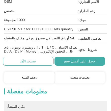
OEM
الاسم التجاري:
مخصص
رقم الطراز:
1000 مجموعة
موك:
USD $0.7-1.7 for 1,000-10,000 sets quantity
السعر:
54 أوراق اللعب في صندوق ورقي مغلف بالتشيلو
تفاصيل التغليف:
بطاقة الائتمان ، T / T ، L / C ، ويسترن يونيون ، باي
شروط الدفع:
بال ، التحقق الإلكتروني ، D / A ، D / P ، Money
احصل على أفضل سعر
نتحدث الآن
معلومات مفصلة
وصف المنتج
معلومات مفصلة
مكان المنشأ: