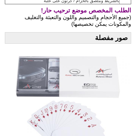
بالشريط وملصق بالحزام / كرتون على علبة
الطلب المخصص موضع ترحيب حار!
(جميع الأحجام والتصميم واللون والتعبئة والتغليف
والمكونات يمكن تخصيصها)
صور مفصلة