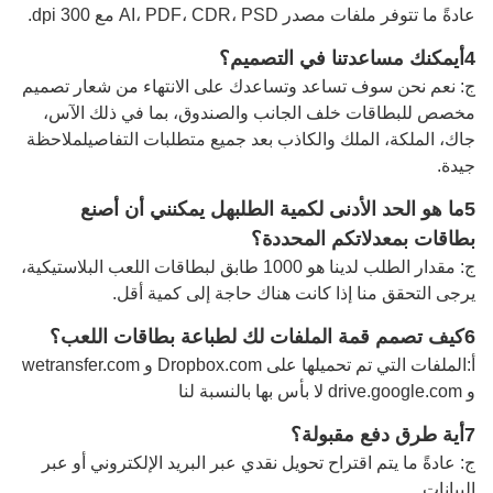
عادةً ما تتوفر ملفات مصدر AI، PDF، CDR، PSD مع 300 dpi.
4أيمكنك مساعدتنا في التصميم؟
ج: نعم نحن سوف تساعد وتساعدك على الانتهاء من شعار تصميم
مخصص للبطاقات خلف الجانب والصندوق، بما في ذلك الآس،
جاك، الملكة، الملك والكاذب بعد جميع متطلبات التفاصيل
ملاحظة
جيدة
.
5ما هو الحد الأدنى لكمية الطلب
هل يمكنني أن أصنع
بطاقات بمعدلاتكم المحددة؟
ج: مقدار الطلب لدينا هو 1000 طابق لبطاقات اللعب البلاستيكية،
يرجى التحقق منا إذا كانت هناك حاجة إلى كمية أقل.
6كيف تصمم قمة الملفات لك لطباعة بطاقات اللعب؟
أ:
الملفات التي تم تحميلها على Dropbox.com و wetransfer.com
و drive.google.com لا بأس بها بالنسبة لنا
7أية طرق دفع مقبولة؟
ج: عادةً ما يتم اقتراح تحويل نقدي عبر البريد الإلكتروني أو عبر
البيانات.