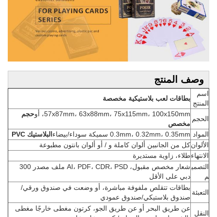
وصف المنتج
اسم
بطاقات لعب بلاستيكية مخصصة
المنتج
57x87mm، 63x88mm، 75x115mm، 100x150mm، أو
حجم
الحجم
مخصص
المواد
0.3mm، 0.32mm، 0.35mm سميكة سوداء/بيضاء
البلاستيك PVC
الألوان
كل من الجانبين ألوان كاملة و / أو ألوان بانتون مطبوعة
الانتهاء
طلاء، زاوية مستديرة
التصمي
شعار مخصص مقبول، AI، PDF، CDR، PSD ملف مصدر 300
م
دبي على الأقل
بطاقات تتقلص ملفوفة مباشرة، أو وضعت في صندوق ورقي/
التعبئة
صندوق بلاستيكي/صندوق عمودي
عن طريق البحر أو عن طريق الجو، كرتون مغطى خارجًا مغطى
النقل