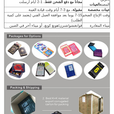
مجاناً مع دفع الشحن فقط
، 1-2 أيام أرسلت
المصنع
العينات
عينات مخصصة
مقبولة
، مع 3-7 أيام وقت قيادة العينة
وقت الإنتاج الضخم
7-15 يوما بعد موافقة العمل الفني (يعتمد على كمية
الطلب)
ميناء المغادرة
قوانغتشو/شنزن/هونغ كونغ، أو ميناء آخر في الصين