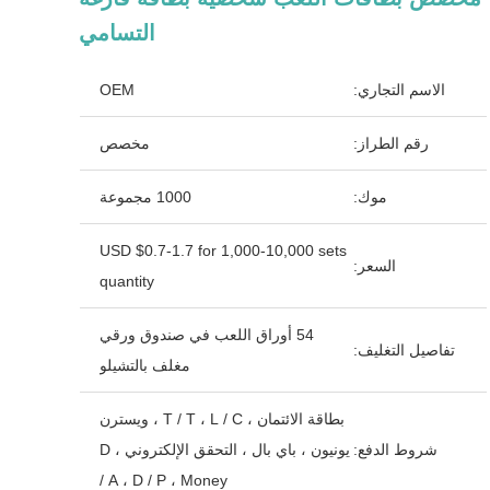
التسامي
الاسم التجاري:
OEM
رقم الطراز:
مخصص
موك:
1000 مجموعة
USD $0.7-1.7 for 1,000-10,000 sets
السعر:
quantity
54 أوراق اللعب في صندوق ورقي
تفاصيل التغليف:
مغلف بالتشيلو
بطاقة الائتمان ، T / T ، L / C ، ويسترن
شروط الدفع:
يونيون ، باي بال ، التحقق الإلكتروني ، D
/ A ، D / P ، Money