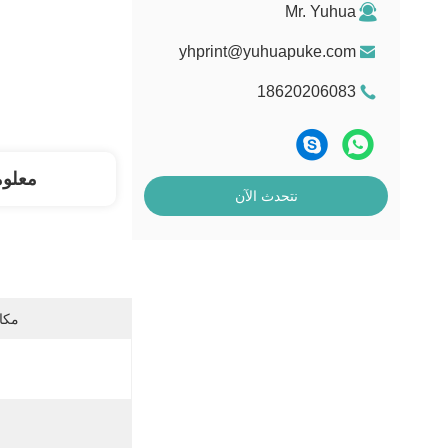
Mr. Yuhua
yhprint@yuhuapuke.com
18620206083
معلو
نتحدث الآن
مكان