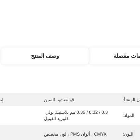
مات مفصلة
وصف المنتج
 المنشأ:
قوانغتشو، الصين
إص
0.3 / 0.32 / 0.35 مم بلاستيك بولي 
المواد:
كلوريد الفينيل
اللون:
CMYK ، ألوان PMS ، لون مخصص