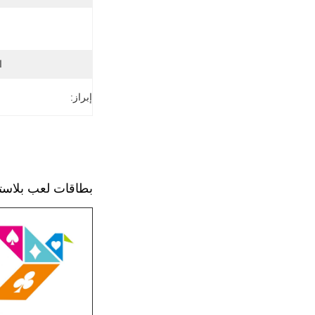
ا
إبراز:
بطاقات لعب بلاستيكية دائمة 0.3 ملم سميكة 100٪ مقا