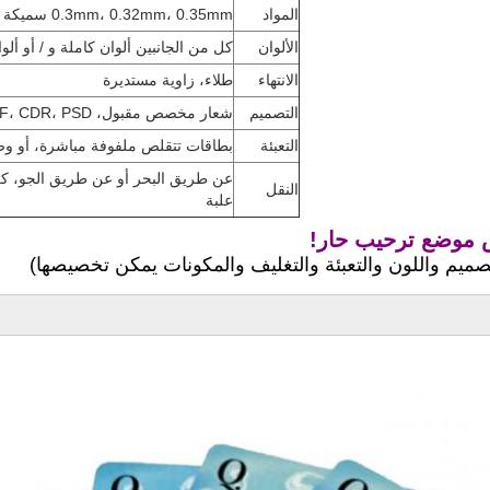
المواد
0.3mm، 0.32mm، 0.35mm سميكة سوداء/بيضاء
الألوان
كل من الجانبين ألوان كاملة و / أو ألو
الانتهاء
طلاء، زاوية مستديرة
التصميم
شعار مخصص مقبول، AI، PDF، CDR، PSD ملف مصدر 300 دبي على الأقل
التعبئة
بطاقات تتقلص ملفوفة مباشرة، أو 
عن طريق البحر أو عن طريق الجو، ك
النقل
علبة
موضع ترحيب حار!
تصميم واللون والتعبئة والتغليف والمكونات يمكن تخصيصها)