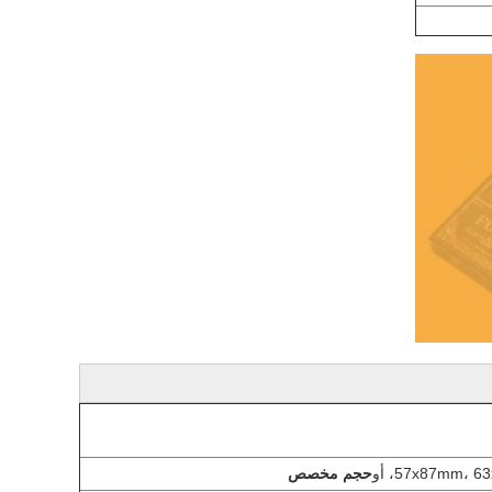
57x87mm،، أو
حجم مخصص