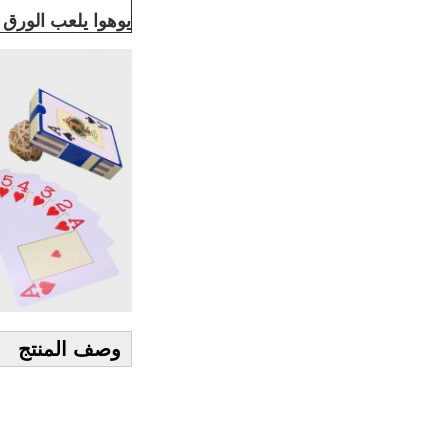
يوهوا يلعب الورق
وصف المنتج