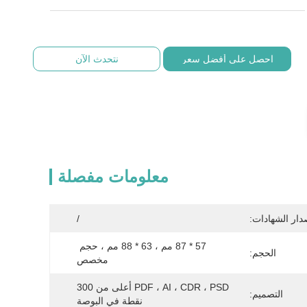
احصل على أفضل سعر
نتحدث الآن
معلومات مفصلة
دار الشهادات:
/
57 * 87 مم ، 63 * 88 مم ، حجم 
الحجم:
مخصص
PDF ، AI ، CDR ، PSD أعلى من 300 
التصميم:
نقطة في البوصة