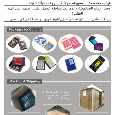
عينات مخصصة
مقبولة
، مع 3-7 أيام وقت قيادة العينة
وقت الإنتاج الضخم
7-15 يوما بعد موافقة العمل الفني (يعتمد على كمية
الطلب)
ميناء المغادرة
قوانغتشو/شنزن/هونغ كونغ، أو ميناء آخر في الصين