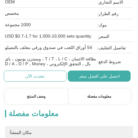
OEM
الاسم التجاري:
مخصص
رقم الطراز:
1000 مجموعة
موك:
USD $0.7-1.7 for 1,000-10,000 sets quantity
السعر:
54 أوراق اللعب في صندوق ورقي مغلف بالتشيلو
تفاصيل التغليف:
بطاقة الائتمان ، T / T ، L / C ، ويسترن يونيون ، باي
شروط الدفع:
بال ، التحقق الإلكتروني ، D / A ، D / P ، Money
احصل على أفضل سعر
نتحدث الآن
معلومات مفصلة
وصف المنتج
معلومات مفصلة
مكان المنشأ: