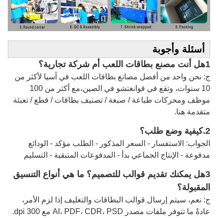
أسئلة وأجوبة
1هل أنت مصنع بطاقات اللعب أم شركة تجارية؟
ج: نحن واحد من أفضل مصانع بطاقات اللعب في آسيا لأكثر من
10 سنوات، وتقع في قوانغتشو في الصين،مع أكثر من 100
موظف ومحركات طباعة / صبغة / تصنيف بطاقات / قطع / تعبئة
متقدمة هنا.
2.
كيفية وضع طلب؟
الجواب: الاستفسار - السعر المذكور - الطلب مؤكد - الودائع
مدفوعة - الإنتاج الجماعي بدأ - المدفوعات المتبقية - التسليم
3هل يمكنك تقديم قوالب للتصميم؟ ما هي أنواع التنسيق
المقبولة؟
ج: نعم، سيتم إرسال قوالب البطاقات والتغليف إذا لزم الأمر،
عادةً ما تتوفر ملفات مصدر AI، PDF، CDR، PSD مع 300 dpi.