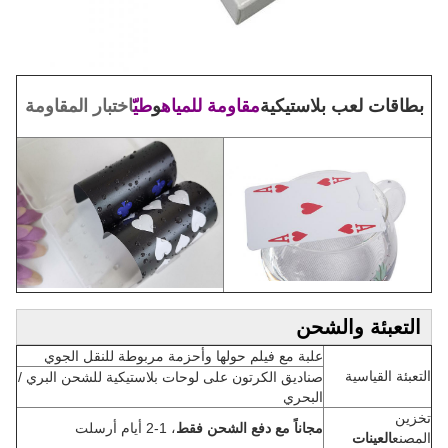
بطاقات لعب بلاستيكية
مقاومة للمياه
و
طيّ
اختبار المقاومة
التعبئة والشحن
علبة مع فيلم حولها وأحزمة مربوطة للنقل الجوي
التعبئة القياسية
صناديق الكرتون على لوحات بلاستيكية للشحن البري /
البحري
تخزين
مجاناً مع دفع الشحن فقط
، 1-2 أيام أرسلت
المصنع
العينات