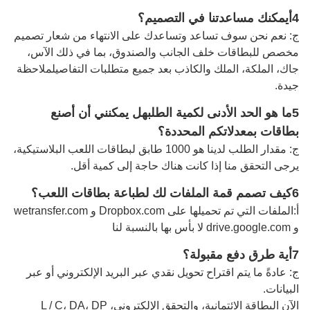
4أيمكنك مساعدتنا في التصميم؟
ج: نعم نحن سوف تساعد وتساعدك على الانتهاء من شعار تصميم
مخصص للبطاقات خلف الجانب والصندوق، بما في ذلك الآس،
جاك، الملكة، الملك والكاذب بعد جميع متطلبات التفاصيل
ملاحظة
جيدة
.
5ما هو الحد الأدنى لكمية الطلب
هل يمكنني أن أصنع
بطاقات بمعدلاتكم المحددة؟
ج: مقدار الطلب لدينا هو 1000 طابق لبطاقات اللعب البلاستيكية،
يرجى التحقق منا إذا كانت هناك حاجة إلى كمية أقل.
6كيف تصمم قمة الملفات لك لطباعة بطاقات اللعب؟
أ:
الملفات التي تم تحميلها على Dropbox.com و wetransfer.com
و drive.google.com لا بأس بها بالنسبة لنا
7أية طرق دفع مقبولة؟
ج: عادةً ما يتم اقتراح تحويل نقدي عبر البريد الإلكتروني أو عبر
البيانات.
الآن البطاقة الائتمانية، والتحقق الإلكتروني، L / C، DA، DP