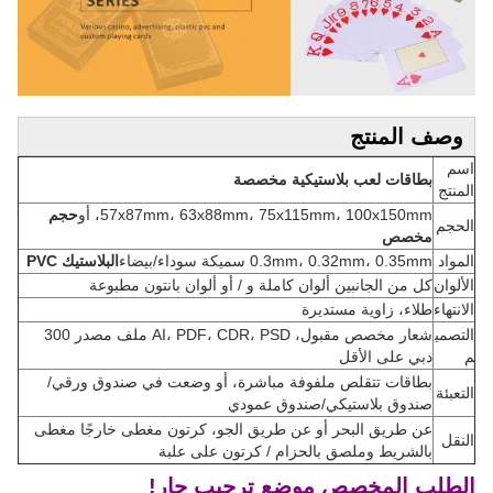
وصف المنتج
اسم
بطاقات لعب بلاستيكية مخصصة
المنتج
57x87mm، 63x88mm، 75x115mm، 100x150mm، أو
حجم
الحجم
مخصص
المواد
0.3mm، 0.32mm، 0.35mm سميكة سوداء/بيضاء
البلاستيك PVC
الألوان
كل من الجانبين ألوان كاملة و / أو ألوان بانتون مطبوعة
الانتهاء
طلاء، زاوية مستديرة
التصمي
شعار مخصص مقبول، AI، PDF، CDR، PSD ملف مصدر 300
م
دبي على الأقل
بطاقات تتقلص ملفوفة مباشرة، أو وضعت في صندوق ورقي/
التعبئة
صندوق بلاستيكي/صندوق عمودي
عن طريق البحر أو عن طريق الجو، كرتون مغطى خارجًا مغطى
النقل
بالشريط وملصق بالحزام / كرتون على علبة
الطلب المخصص موضع ترحيب حار!