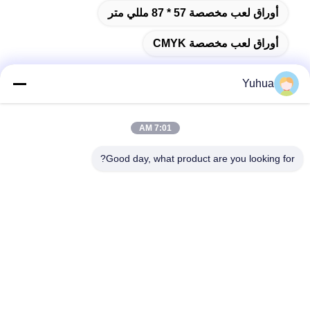
أوراق لعب مخصصة 57 * 87 مللي متر
أوراق لعب مخصصة CMYK
Yuhua
اتصال سريع
7:01 AM
Good day, what product are you looking for?
العنوان
شركة قوانغدونغ يوهوا للبطاقات المضافة: رقم 26 شارع ليكسين
السادس، منطقة زينغتشينغ، قوانغجو
الهاتف
86-18676880318
البريد الإلكتروني
yhprint@yuhuapuke.com