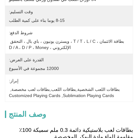
وقت التسليم:
8-15 يوما بناء على كمية الطلب
شروط الدفع:
بطاقة الائتمان ، T / T ، L / C ، ويسترن يونيون ، باي بال ، التحقق 
الإلكتروني ، D / A ، D / P ، Money
القدرة على العرض:
12000 مجموعة في الأسبوع
إبراز:
بطاقات اللعب الشخصية,بطاقات اللعب,بطاقات لعب مخصصة
, 
Customized Playing Cards
, 
Sublimation Playing Cards
وصف المنتج
بطاقات لعب بلاستيكية دائمة 0.3 ملم سميكة 100٪
مقاومة للماء مادة البوكر المخصصة