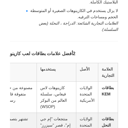
البلاستيك الكاملة.
لا يزال يستخدم في الكازينوهات الصغيرة أو المتوسطة
الحجم ومساحات الترفيه.
العلامات التجارية الشائعة: الدراجة ، النحلة (بعض
السلسلة).
2أفضل علامات بطاقات لعب كازينو
العلامة
الأصل
يستخدمها
التجارية
بطاقات
الولايات
كازينوهات لاس
مصنوعة من حمض الأ
KEM
المتحدة
فيغاس، سلسلة
متفوقة قابلة للغ
الأمريكية
العالم من البوكر
رسمية للع
(WSOP)
بطاقات
الولايات
منتجعات "إم جي
تشتهر بتصميمها "
النحل
المتحدة
إم"، قصر "سيزرز"