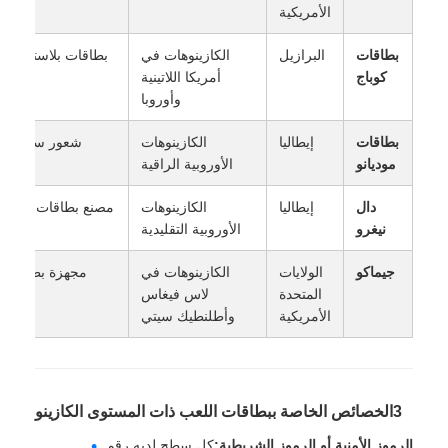
الأمريكية
بطاقات
البرازيل
الكازينوهات في
كوباج
أمريكا اللاتينية
وأوروبا
بطاقات
إيطاليا
الكازينوهات
شعور سميك وتبا
موديانو
الأوروبية الراقية
دال
إيطاليا
الكازينوهات
مصنع بطاقات إيطالي
نيغرو
الأوروبية التقليدية
جيماكو
الولايات
الكازينوهات في
مجهزة بطباعة م
المتحدة
لاس فيغاس
د
الأمريكية
وأطلنطيك سيتي
3الخصائص الخاصة ببطاقات اللعب ذات المستوى الكازينو
الرموز الأمنية أو الرموز الشريطية:
كل سطح لديه رقم