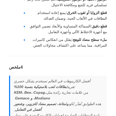
تسلسلي فريد للتتبع ومكافحة الاحتيال.
قطع الزوايا أو ثقوب الخرق:
يمنع إعادة استخدام
البطاقات في الألعاب الحية، وضمان العدالة.
قطع دقيق:
السماكة المتساوية والأبعاد تضمن التوافق
مع أجهزة الاختلاط الآلي وأجهزة التعامل.
ملء سطح مضاد للوهج:
يقلل من انعكاس كاميرات
المراقبة، مما يساعد على اكتشاف محاولات الغش.
4ملخص
أفضل الكازينوهات في العالم تستخدم بشكل حصري
تقريبا
بطاقات لعب بلاستيكية بنسبة 100%
من علامات تجارية رائدة مثل
KEM، Bee، Copag،
Modiano، و Gemaco
.
هذه الطوابق تُقدّر لكونها
متانة، تصميم مضاد للتزوير، وشعور
أفضل في التعامل
,
تلبية المتطلبات الصارمة لعمليات الكازينو المهنية على مدار