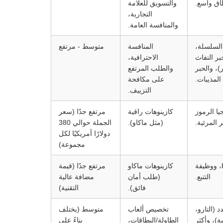
طاق واسع.
والتسويق للعلامة
التجارية،
والمنافسة العامة.
السلسلة،
المنافسة
متوسط - مرتفع
بر النفاث
الاحترافية،
)، والحبر
والطلب المرتفع
المذيبات.
على مكافحة
التزييف.
يا الرموز
كازينوهات راقية
مرتفع جدًا (سعر
 المرئية.
(مثل ماكاو).
الجملة حوالي 380
دولارًا أمريكيًا لكل
مجموعة)
أوراق لعب مزروعة برقائق RFID، ووظيفة
كازينوهات ماكاو
مرتفع جدًا (قيمة
التتبع.
(طلب أمان
مضافة عالية
فائق).
التقنية)
 (التارو،
تخصيص ألعاب
متوسط (يختلف
ة)، وأكثر
الطاولة/البطاقات،
بناءً على