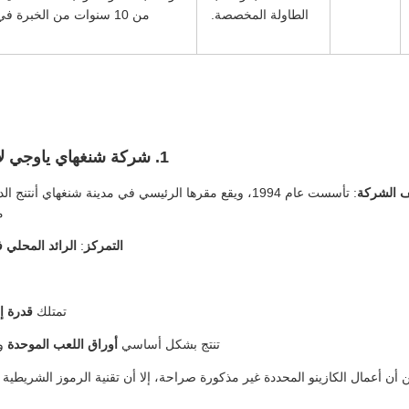
الطاولة المخصصة.
من 10 سنوات من الخبرة في الطباعة.
1. شركة شنغهاي ياوجي لأوراق اللعب المحدودة (Yaoji Playing Cards)
 الشركة
: تأسست عام 1994، ويقع مقرها الرئيسي في مدينة شنغهاي
م
التمركز
:
الرائد المحلي 
تمتلك
قدرة إ
تنتج بشكل أساسي
أوراق اللعب الموحدة
و
أن أعمال الكازينو المحددة غير مذكورة صراحة، إلا أن تقنية الرموز الشريطية