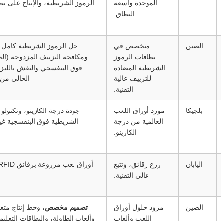
الموحدة واسعة
الرموز الشريطية، والإنتاج على ن
النطاق.
الصين
متخصص في
حل الرموز الشريطية كامل 
بطاقات الرموز
ومكافحة التزييف المزدوجة (الح
الشريطية المضادة
فوق البنفسجي والنقش بالليزر
للتزييف عالية
الخالي من 
التقنية.
بلجيكا
مورد أوراق اللعب
جودة درجة الكازينو، وتكنولوج
العالمية من درجة
الشريطية فوق البنفسجية غير
الكازينو.
اليابان
زرع رقائق، وتتبع
عالي التقنية.
الصين
مزود حلول أوراق
تصميم مخصص
، وخط إنتاج متعدد
اللعب وألعاب
وألعاب الطاولة، والبطاقات التعليمي