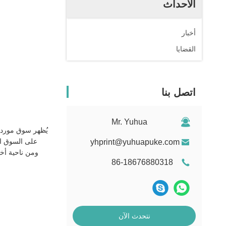
الأحداث
أخبار
القضايا
اتصل بنا
Mr. Yuhua
يُظهر سوق موردي 
على السوق الش
yhprint@yuhuapuke.com
ومن ناحية أخرى، تحتكر 
86-18676880318
نتحدث الآن