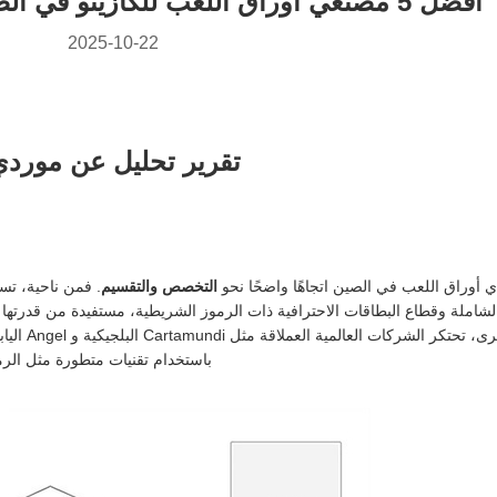
أفضل 5 مصنعي أوراق اللعب للكازينو في الصين [محدث لعام 2025]
2025-10-22
تقرير تحليل عن موردي 
أوراق اللعب في الصين اتجاهًا واضحًا نحو
التخصص والتقسيم
املة وقطاع البطاقات الاحترافية ذات الرموز الشريطية، مستفيدة من قدرتها ال
الشركات العالمية العملاقة مثل Cartamundi البلجيكية و Angel اليابانية
باستخدام تقنيات متطورة مثل الرموز