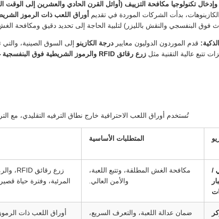
دخال تكنولوجيا مكافحة التزييف (أوائل القرن الحادي والعشرين إلى الوقت ال
كازينوهات، بدأت الشركات الموردة في تقديم
أوراق اللعب ذات الرموز الشريط
ث فوق البنفسجي والنقش بالليزر) لتلبية الحاجة إلى تحديد دقيق ومكافحة الغش، مع كون شركات
لذكية:
قدم الموردون الدوليون معايير
درجة الكازينو
إلى السوق الصينية، والتي ت
زرع رقائق RFID والرموز الشريطية فوق البنفسجية غير المرئية
تُستخدم أوراق اللعب الاحترافية خارج نطاق الترفيه التقليدي، مع ال
يو
المتطلبات الأساسية
 /
مكافحة الغش المطلقة، وتتبع اللعبة،
زرع رقائ
ار
والأمن العالي.
المرئية، وفترة حياة قصيرة للغاية (8 ساعات)
ت
كر
ضمان عدالة اللعبة، والتعرف السريع،
أوراق اللعب ذات الرموز