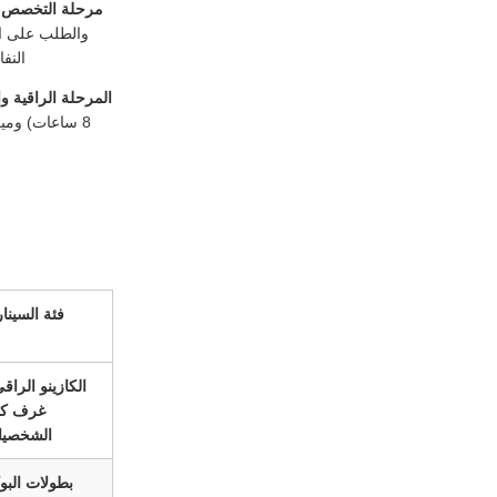
مرحلة التخصص وإ
والطلب على ال
النفا
المرحلة الراقية وا
8 ساعات) وميزات تتبع عالية التقنية مثل
فئة السينار
الكازينو الراقي
غرف كب
الشخصيا
بطولات البو