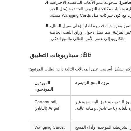
حاضر):
مدفوعة بنمو الألعاب التنافسية الاحترافية
ية
وتقنيات مكافحة التزييف المتقدمة (مثل الحبر
 مثل Wangjing Cards ممثلة.
تميز بفترة حياة قصيرة للغاية (على سبيل المثال،
، مما يمثل دخول أوراق اللعب الخاصة
بالكازينو إلى عصر الأمن العالي والتتبع الذكي.
ثالثًا: سيناريوهات التطبيق
تركيز بشكل أساسي على المجالات التالية ذات الطلب المرتفع:
ميزة المنتج الرئيسية
الموردون
النموذجيون
ق RFID، والرموز الشريطية فوق البنفسجية غير
Cartamundi,
، ومتانة عالية.
Angel (اليابان)
 الشريطية الموحدة، وأداء المسح
Wangjing Cards,