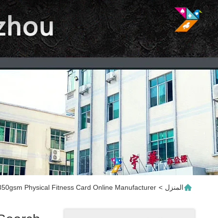
المنزل
>
350gsm Physical Fitness Card Online Manufacturer