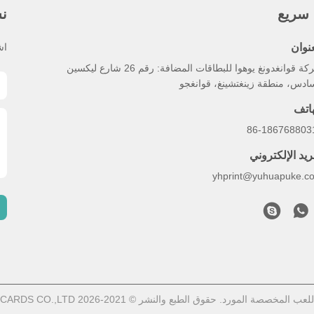
 سريع
نش
عنوان
اش
شركة قوانغدونغ يوهوا للبطاقات المضافة: رقم 26 شارع ليكسين
ادس، منطقة زينغتشينغ، قوانغجو
هاتف
86-186768803
ريد الإلكتروني
yhprint@yuhuapuke.c
الطبع والنشر © 2021-2026 GUANGDONG YUHUA PLAYING CARDS CO.,LTD. . كل شيء حقوق محجوزة