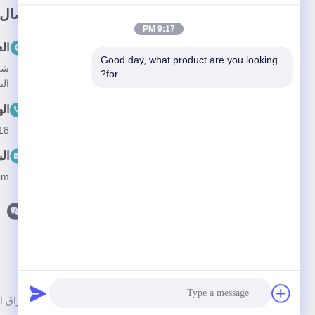
وصلة سريعة
اتصال
9:17 PM
المنزل
ال
Good day, what product are you looking 
المنتجات
for?
الس
معلومات عنا
ال
أخبار
18
القضايا
الب
اتصل بنا
om
سياسة الخصوصية
|
خريطة الموقع
| الصين جيدة الجودة أوراق اللعب المخصصة المورد. حقوق 