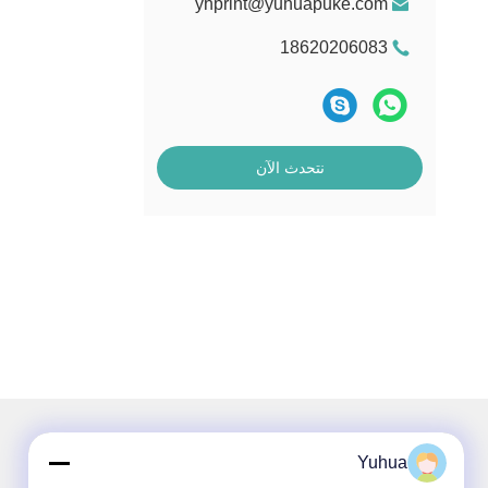
yhprint@yuhuapuke.com
18620206083
نتحدث الآن
Yuhua