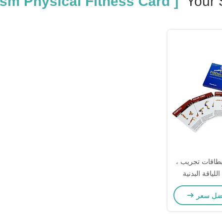
[ 350gsm Physical Fitness Card ]
Your 
رين بطاقات تجريب ،
للياقة البدنية
ضل سعر